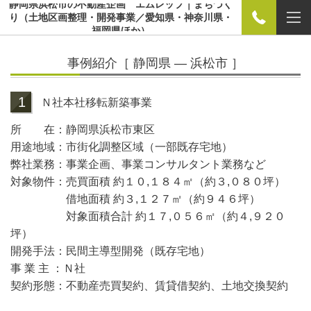
静岡県浜松市の不動産企画 エムレップ｜まちづく
り（土地区画整理・開発事業／愛知県・神奈川県・
福岡県ほか）
事例紹介［ 静岡県 ― 浜松市 ］
1
Ｎ社本社移転新築事業
所 在：静岡県浜松市東区
用途地域：市街化調整区域（一部既存宅地）
弊社業務：事業企画、事業コンサルタント業務など
対象物件：売買面積 約１０,１８４㎡（約３,０８０坪）
借地面積 約３,１２７㎡（約９４６坪）
対象面積合計 約１７,０５６㎡（約４,９２０
坪）
開発手法：民間主導型開発（既存宅地）
事 業 主 ：Ｎ社
契約形態：不動産売買契約、賃貸借契約、土地交換契約